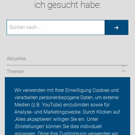
ich gesucht habe:
Aktuelles
Themen
Services
Wir verwenden mit Ihrer Einwilligung Cookies und
verarbeiten personenbezogene Daten, um externe
ADFC Lüdinghausen
Medien (z.B. YouTube) einzubinden sowie für
Sei dabei
Analyse- und Marketingzwecke. Durch Klicken auf
‚Alles akzeptieren‘ willigen Sie ein. Unter
Presse
‚Einstellungen‘ können Sie dies individuell
anpassen. Ohne Ihre Zustimmung verwenden wir