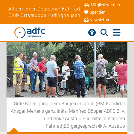
Mitglied werden
Allgemeiner Deutscher Fahrrad-
Spenden
Club Ortsgruppe Lüdinghausen
Newsletter
Gute Beteiligung beim Bürgergespräch (BM-Kandidat
Ansgar Mertens ganz links, Manfred Döpper ADFC 2. v.
l. und Anke Austrup Bildmitte hinter dem
Fahrrad)Bürgergespräch © A. Austrup