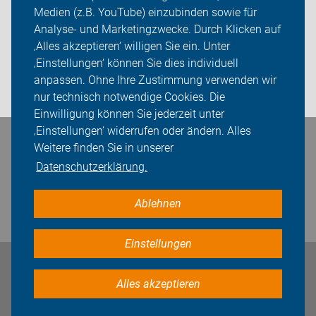
Medien (z.B. YouTube) einzubinden sowie für
Sei dabei
Analyse- und Marketingzwecke. Durch Klicken auf
‚Alles akzeptieren‘ willigen Sie ein. Unter
Presse
‚Einstellungen‘ können Sie dies individuell
anpassen. Ohne Ihre Zustimmung verwenden wir
Login
nur technisch notwendige Cookies. Die
Einwilligung können Sie jederzeit unter
‚Einstellungen‘ widerrufen oder ändern. Alles
Bleiben Sie in Kontakt
Weitere finden Sie in unserer
Datenschutzerklärung.
Ablehnen
Einstellungen
Impressum
Datenschutz
Cookie-Einstellungen
Alles akzeptieren