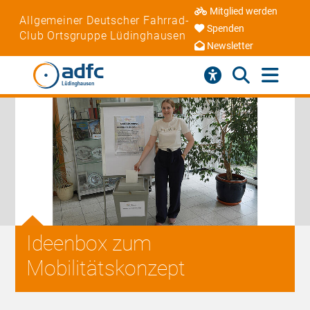
Mitglied werden
Allgemeiner Deutscher Fahrrad-
Spenden
Club Ortsgruppe Lüdinghausen
Newsletter
Ideenbox zum
Mobilitätskonzept