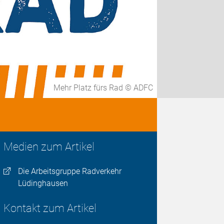
Mehr Platz fürs Rad © ADFC
Medien zum Artikel
Die Arbeitsgruppe Radverkehr
Lüdinghausen
Kontakt zum Artikel