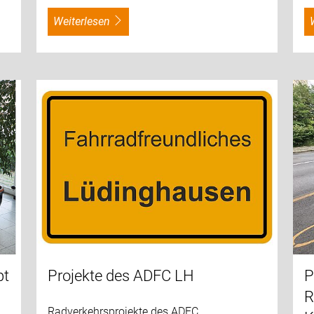
weiterlesen
pt
Projekte des ADFC LH
P
R
Radverkehrsprojekte des ADFC