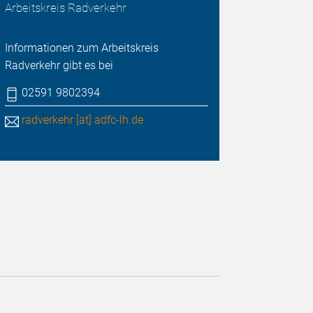
Arbeitskreis Radverkehr
Informationen zum Arbeitskreis
Radverkehr gibt es bei
02591 9802394
radverkehr [at] adfc-lh.de