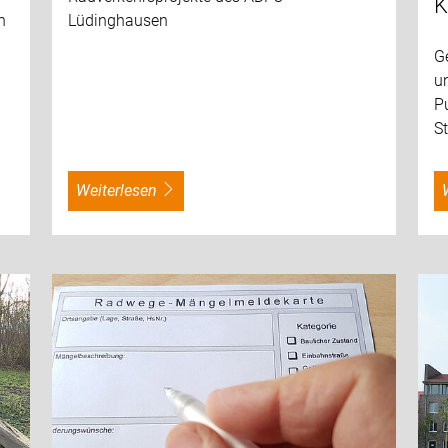
K
n
Lüdinghausen
G
u
P
S
weiterlesen