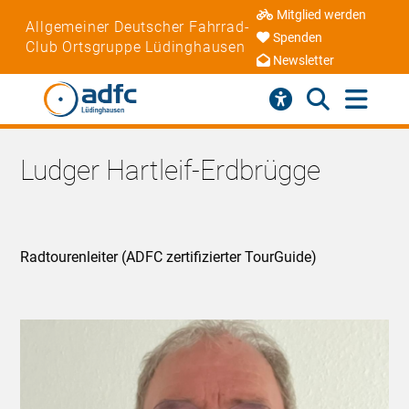
Mitglied werden
Allgemeiner Deutscher Fahrrad-
Spenden
Club Ortsgruppe Lüdinghausen
Newsletter
Ludger Hartleif-Erdbrügge
Radtourenleiter (ADFC zertifizierter TourGuide)