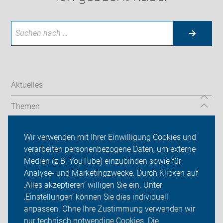
Aktuelles
Themen
Services
Wir verwenden mit Ihrer Einwilligung Cookies und
verarbeiten personenbezogene Daten, um externe
ADFC Lüdinghausen
Medien (z.B. YouTube) einzubinden sowie für
Sei dabei
Analyse- und Marketingzwecke. Durch Klicken auf
‚Alles akzeptieren‘ willigen Sie ein. Unter
Presse
‚Einstellungen‘ können Sie dies individuell
anpassen. Ohne Ihre Zustimmung verwenden wir
Login
nur technisch notwendige Cookies. Die