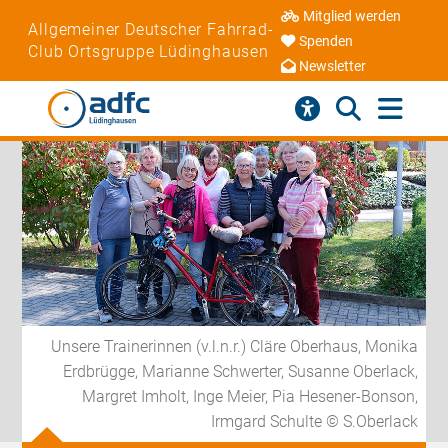
Mitglied werden
Allgemeiner Deutscher Fahrrad-
Spenden
Club Ortsgruppe Lüdinghausen
Newsletter
Unsere Trainerinnen (v.l.n.r.) Cläre Oberhaus, Monika
Erdbrügge, Marianne Schwerter, Susanne Oberlack,
Margret Imholt, Inge Meier, Pia Hesener-Bonson,
Irmgard Schulte © S.Oberlack