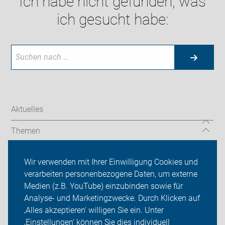
Ich habe nicht gefunden, was
ich gesucht habe:
Aktuelles
Themen
Services
Wir verwenden mit Ihrer Einwilligung Cookies und
verarbeiten personenbezogene Daten, um externe
ADFC Lüdinghausen
Medien (z.B. YouTube) einzubinden sowie für
Sei dabei
Analyse- und Marketingzwecke. Durch Klicken auf
‚Alles akzeptieren‘ willigen Sie ein. Unter
Presse
‚Einstellungen‘ können Sie dies individuell