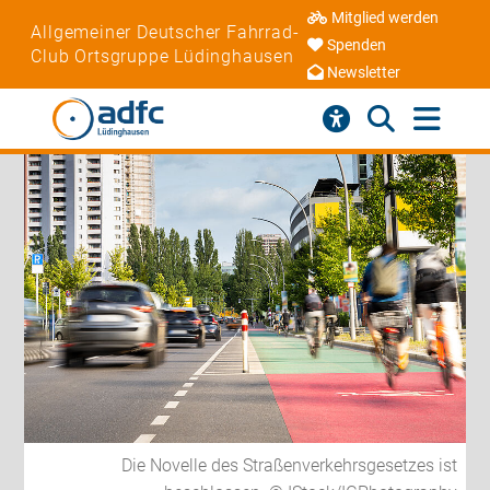
Mitglied werden
Allgemeiner Deutscher Fahrrad-
Spenden
Club Ortsgruppe Lüdinghausen
Newsletter
Die Novelle des Straßenverkehrsgesetzes ist