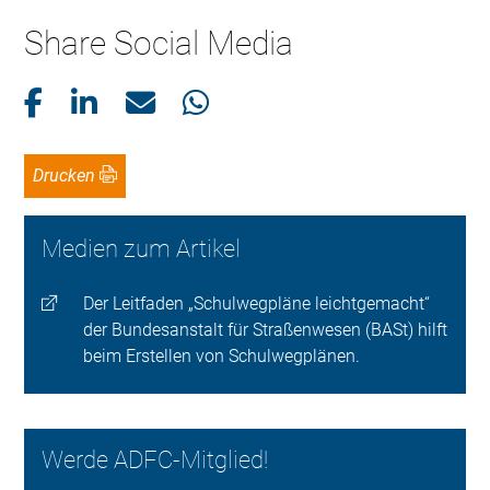
Share Social Media
Drucken
Medien zum Artikel
Der Leitfaden „Schulwegpläne leichtgemacht“
der Bundesanstalt für Straßenwesen (BASt) hilft
beim Erstellen von Schulwegplänen.
Werde ADFC-Mitglied!