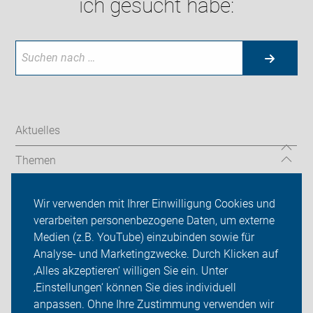
ich gesucht habe:
Aktuelles
Themen
Services
Wir verwenden mit Ihrer Einwilligung Cookies und
verarbeiten personenbezogene Daten, um externe
ADFC Lüdinghausen
Medien (z.B. YouTube) einzubinden sowie für
Sei dabei
Analyse- und Marketingzwecke. Durch Klicken auf
‚Alles akzeptieren‘ willigen Sie ein. Unter
Presse
‚Einstellungen‘ können Sie dies individuell
anpassen. Ohne Ihre Zustimmung verwenden wir