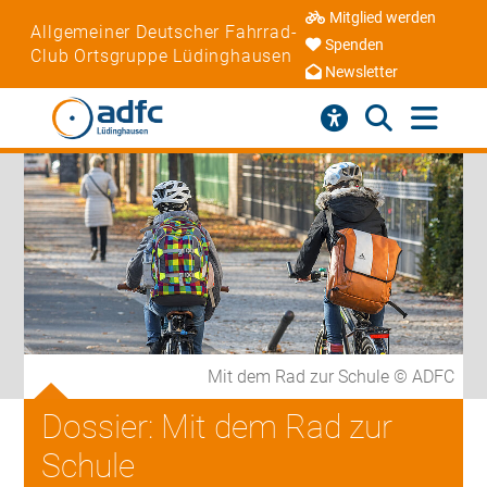
Mitglied werden
Allgemeiner Deutscher Fahrrad-
Spenden
Club Ortsgruppe Lüdinghausen
Newsletter
Mit dem Rad zur Schule © ADFC
Dossier: Mit dem Rad zur
Schule